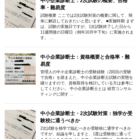
中小企業診断士：2次試験の概要、合格
率・難易度
試験概要 ここでは2次試験対策の概要に関して、簡
単に解説しておきたいと思います。 ■実施時期 まず
は、試験の実施日ですが、1次試験終了した日から
11週間後の日曜日（例年10月中下旬）に実施されま
す。 …
中小企業診断士：資格概要と合格率・難
易度
管理人の中小企業診断士の受験経験（2回目の受験
で合格）を踏まえた、中小企業診断士試験の実態を
綴りますので、資格取得を検討している方は参考に
してください。 中小企業診断士とは 経営コンサル
ティングに関す …
中小企業診断士・2次試験対策：独学か受
験校に通うべきか
2次試験を独学で臨むべきか受験校に通学すべきか
ですが、結論を申しますと、1度は受験校に通って